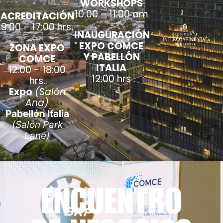
WORKSHOPS
10:00 – 11:00 am
ACREDITACIÓN
9:00 – 17:00 hrs.
INAUGURACIÓN
EXPO COMCE
ZONA EXPO
Y PABELLÓN
COMCE
ITALIA
12:00 – 18:00
12:00 hrs
hrs.
Expo
(Salón
Ana)
Pabellón Italia
(
Salón Park
Lane
)