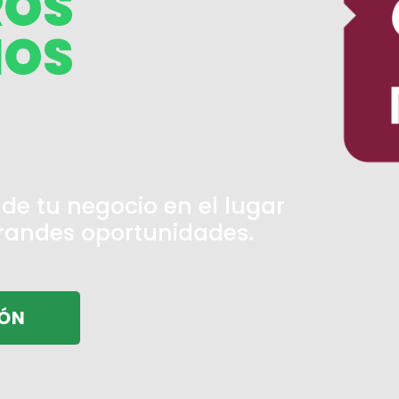
ROS
IOS
de tu negocio en el lugar
randes oportunidades.
IÓN