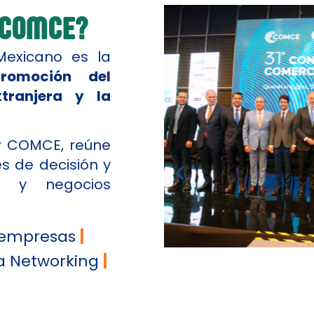
 COMCE?​
Mexicano es la
romoción del
xtranjera y la
r COMCE, reúne
s de decisión y
o y negocios
a empresas
|
 Networking
|